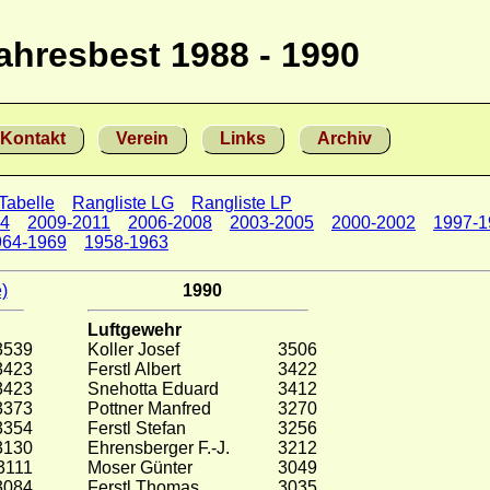
ahresbest 1988 - 1990
Kontakt
Verein
Links
Archiv
Tabelle
Rangliste LG
Rangliste LP
14
2009-2011
2006-2008
2003-2005
2000-2002
1997-1
964-1969
1958-1963
)
1990
Luftgewehr
3539
Koller Josef
3506
3423
Ferstl Albert
3422
3423
Snehotta Eduard
3412
3373
Pottner Manfred
3270
3354
Ferstl Stefan
3256
3130
Ehrensberger F.-J.
3212
3111
Moser Günter
3049
3084
Ferstl Thomas
3035