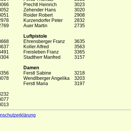
3066
Prechtl Heinrich
3023
3052
Zehender Hans
3020
3051
Roider Robert
2908
2978
Kurzendorfer Peter
2832
2769
Auer Martin
2735
Luftpistole
3668
Ehrensberger Franz
3635
3637
Koller Alfred
3563
3491
Freisleben Franz
3365
3304
Stadtherr Manfred
3157
Damen
3356
Ferstl Sabine
3218
3078
Wendlberger Angelika
3203
Ferstl Maria
3197
3232
3077
3013
nschutzerklärung