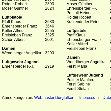
Roider Robert
2893
Moser Günther
Moser Günther
2824
Ehrensberger F.-J.
Prechtl Heinrich
Luftpistole
Roider Robert
Pfaff Klaus
3683
Kurzendorfer Peter
Ehrensberger Franz
3646
Koller Alfred
3555
Luftpistole
Freisleben Franz
3325
Pfaff Klaus
Schön Albert
3001
Ehrensberger Franz
Koller Alfred
Damen
Freisleben Franz
Wendlberger Angelika
3290
Damen
Luftgewehr Jugend
Wendlberger Angelika
Ehrensberger F.-J.
2919
Ferstl Maria
Luftgewehr Jugend
Pottner Manfred
Ferstl Sabine
Ferstl Stefan
Anmerkungen an:
Webmaster Burgfalken
Impressum
Date