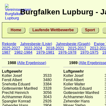
Burgfalken Lupburg - J
Home
Laufende Wettbewerbe
Sport
Rekorde
Jahresbeste (Liste)
Jahresbeste (Graph)
Ewige 
2025-2027
2022-2024
2018-2021
2015-2017
2012-20
1987
1982-1984
1979-1981
1976-1978
1970-1975
1
1988
(Alle Ergebnisse)
1989
(Alle Ergebnisse
Luftgewehr
Luftgewehr
Koller Josef
3533
Koller Josef
Ferstl Albert
3480
Ferstl Albert
Snehotta Eduard
3384
Koller Walter
Gotteswinter Manfred
3328
Snehotta Eduard
Prechtl Heinrich
3056
Gotteswinter Manfred
Achhammer Alois
3043
Achhammer Alois
Spangler Konrad
2926
Zehender Hans
Zehender Hans
2904
Moser Stefan