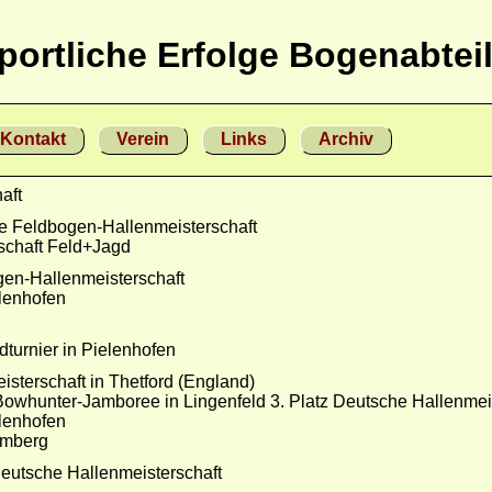
portliche Erfolge Bogenabtei
Kontakt
Verein
Links
Archiv
aft
he Feldbogen-Hallenmeisterschaft
rschaft Feld+Jagd
gen-Hallenmeisterschaft
elenhofen
turnier in Pielenhofen
sterschaft in Thetford (England)
Bowhunter-Jamboree in Lingenfeld 3. Platz Deutsche Hallenmei
elenhofen
amberg
eutsche Hallenmeisterschaft