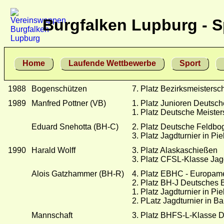
Burgfalken Lupburg - S
Home
Laufende Wettbewerbe
Sport
1988
Bogenschützen
7. Platz Bezirksmeistersch
1989
Manfred Pottner (VB)
1. Platz Junioren Deutsc
1. Platz Deutsche Meiste
Eduard Snehotta (BH-C)
2. Platz Deutsche Feldbo
3. Platz Jagdturnier in Pi
1990
Harald Wolff
3. Platz Alaskaschießen
3. Platz CFSL-Klasse Jagd
Alois Gatzhammer (BH-R)
4. Platz EBHC - Europamei
2. Platz BH-J Deutsches 
1. Platz Jagdturnier in Pi
2. PLatz Jagdturnier in B
Mannschaft
3. Platz BHFS-L-Klasse D