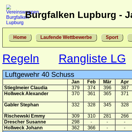
Burgfalken Lupburg - J
Home
Laufende Wettbewerbe
Sport
Regeln
Rangliste LG
Luftgewehr 40 Schuss
Jan
Feb
Mär
Apr
Stieglmeier Claudia
379
374
396
387
Hollweck Alexander
370
361
365
371
Gabler Stephan
332
328
345
328
Rischewski Emmy
309
310
281
266
Drescher Susanne
298
Hollweck Johann
362
366