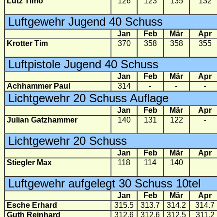
Lutz Timo
126
123
135
132
Luftgewehr Jugend 40 Schuss
Jan
Feb
Mär
Apr
Krotter Tim
370
358
358
355
Luftpistole Jugend 40 Schuss
Jan
Feb
Mär
Apr
Achhammer Paul
314
Lichtgewehr 20 Schuss Auflage
Jan
Feb
Mär
Apr
Julian Gatzhammer
140
131
122
Lichtgewehr 20 Schuss
Jan
Feb
Mär
Apr
Stiegler Max
118
114
140
Luftgewehr aufgelegt 30 Schuss 10tel
Jan
Feb
Mär
Apr
Esche Erhard
315.5
313.7
314.2
314.7
Guth Reinhard
312.6
312.6
312.5
311.2