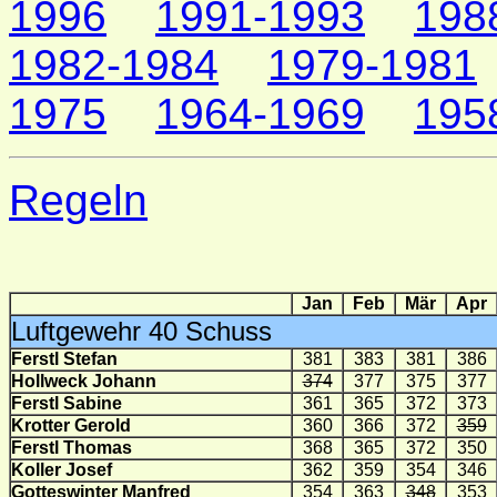
1996
1991-1993
198
1982-1984
1979-1981
1975
1964-1969
195
Regeln
Jan
Feb
Mär
Apr
Luftgewehr 40 Schuss
Ferstl Stefan
381
383
381
386
Hollweck Johann
374
377
375
377
Ferstl Sabine
361
365
372
373
Krotter Gerold
360
366
372
359
Ferstl Thomas
368
365
372
350
Koller Josef
362
359
354
346
Gotteswinter Manfred
354
363
348
353