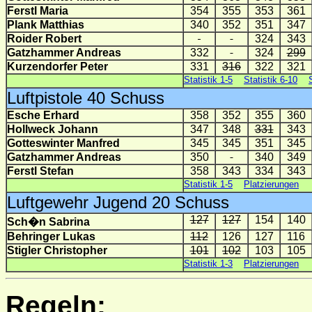
Ferstl Maria
354
355
353
361
Plank Matthias
340
352
351
347
Roider Robert
324
343
Gatzhammer Andreas
332
324
299
Kurzendorfer Peter
331
316
322
321
Statistik 1-5
Statistik 6-10
Luftpistole 40 Schuss
Esche Erhard
358
352
355
360
Hollweck Johann
347
348
331
343
Gotteswinter Manfred
345
345
351
345
Gatzhammer Andreas
350
340
349
Ferstl Stefan
358
343
334
343
Statistik 1-5
Platzierungen
Luftgewehr Jugend 20 Schuss
127
127
154
140
Sch�n Sabrina
Behringer Lukas
112
126
127
116
Stigler Christopher
101
102
103
105
Statistik 1-3
Platzierungen
Regeln: