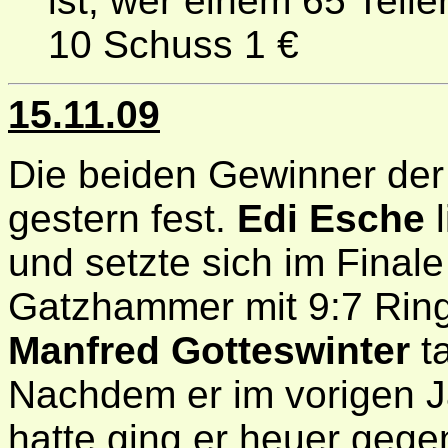
ist, wer einem 65 Teil
10 Schuss 1 €
15.11.09
Die beiden Gewinner der
gestern fest.
Edi Esche
l
und setzte sich im Final
Gatzhammer mit 9:7 Ring
Manfred Gotteswinter
ta
Nachdem er im vorigen J
hatte ging er heuer gege